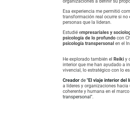
organizaciones a definir su prop
Esa experiencia me permitió co
transformación real ocurre si no 
personas que la lideran.
Estudié e
mpresariales y sociolo
psicología de lo profundo
con Chr
psicología transpersonal
en el I
He explorado también el
Reiki
y 
interior que me han ayudado a int
vivencial, lo estratégico con lo es
Creador
de
"El viaje interior del 
a líderes y organizaciones hacia
coherente y humana en el marco
transpersonal".