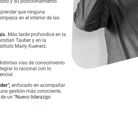
ósito y su posicionamiento.
mprender que ninguna
empieza en el interior de las
gía.
Más tarde profundicé en la
istian Tauber y en la
nstituto Marly Kuenerz.
distintas vías de conocimiento
egrar lo racional con lo
encial.
líder
",
e
nfocado en acompañar
 una gestión más consciente,
 de un
"Nuevo liderazgo