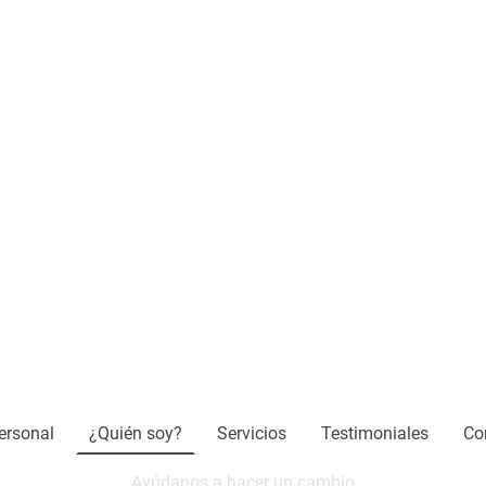
ersonal
¿Quién soy?
Servicios
Testimoniales
Co
Ayúdanos a hacer un cambio