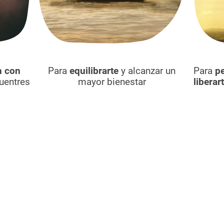
n con
Para
equilibrarte
y alcanzar un
Para
p
uentres
mayor bienestar
liberar