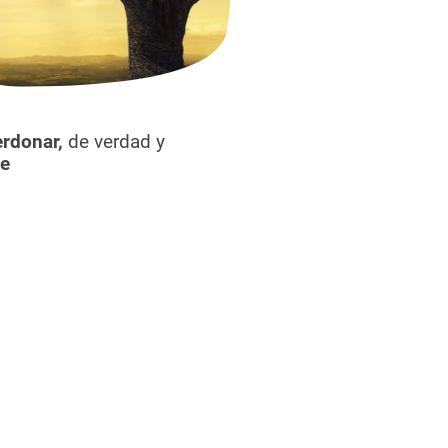
erdonar,
de verdad y
te